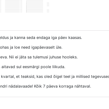
rjeldus ja kanna seda endaga iga päev kaasas.
has ja loe need igapäevaselt üle.
eva. Nii ei jäta sa tulemusi juhuse hooleks.
aitavad sul eesmärgi poole liikuda.
kvartal, et teaksid, kas oled õigel teel ja millised tegevus
endri nädalavaade! Kõik 7 päeva korraga nähtaval.