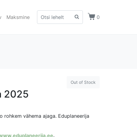
v
Maksmine
0
Out of Stock
a 2025
loo rohkem vähema ajaga. Eduplaneerija
www.eduplaneerija.ee
.