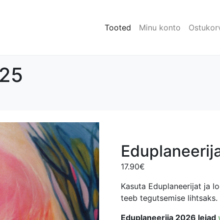
Tooted
Minu konto
Ostukor
025
Eduplaneerij
17.90
€
Kasuta Eduplaneerijat ja 
teeb tegutsemise lihtsaks.
Eduplaneerija 2026 leiad