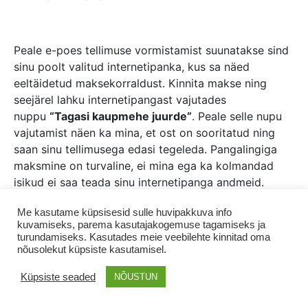
Peale e-poes tellimuse vormistamist suunatakse sind
sinu poolt valitud internetipanka, kus sa näed
eeltäidetud maksekorraldust. Kinnita makse ning
seejärel lahku internetipangast vajutades
nuppu
“Tagasi kaupmehe juurde”
. Peale selle nupu
vajutamist näen ka mina, et ost on sooritatud ning
saan sinu tellimusega edasi tegeleda. Pangalingiga
maksmine on turvaline, ei mina ega ka kolmandad
isikud ei saa teada sinu internetipanga andmeid.
Me kasutame küpsisesid sulle huvipakkuva info
kuvamiseks, parema kasutajakogemuse tagamiseks ja
turundamiseks. Kasutades meie veebilehte kinnitad oma
Maksmine
Transport
Tagastamine
nõusolekut küpsiste kasutamisel.
Müügitingimused
Privaatsustingimused
Kontakt
Küpsiste seaded
NÕUSTUN