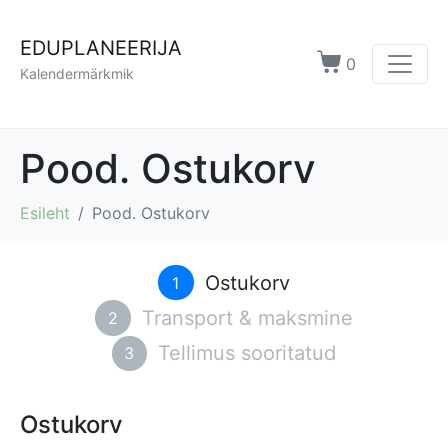
EDUPLANEERIJA
0
Kalendermärkmik
Pood. Ostukorv
Esileht
Pood. Ostukorv
Ostukorv
1
Transport & maksmine
2
Tellimus sooritatud
3
Ostukorv