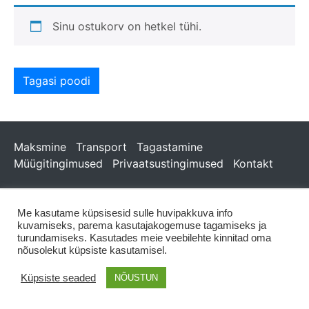
Sinu ostukorv on hetkel tühi.
Tagasi poodi
Maksmine
Transport
Tagastamine
Müügitingimused
Privaatsustingimused
Kontakt
Me kasutame küpsisesid sulle huvipakkuva info
kuvamiseks, parema kasutajakogemuse tagamiseks ja
turundamiseks. Kasutades meie veebilehte kinnitad oma
nõusolekut küpsiste kasutamisel.
Küpsiste seaded
NÕUSTUN